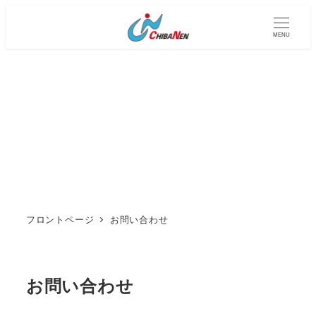
メ
イ
MENU
ン
コ
ン
テ
ン
ツ
へ
移
動
フロントページ
お問い合わせ
お問い合わせ