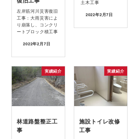
復旧工事
土木工事
左岸筋河川災害復旧
2022年2月7日
投稿日
工事：大雨災害によ
り崩落し、コンクリ
ートブロック積工事
2022年2月7日
投稿日
実績紹介
実績紹介
林道路盤整正工
施設トイレ改修
事
工事