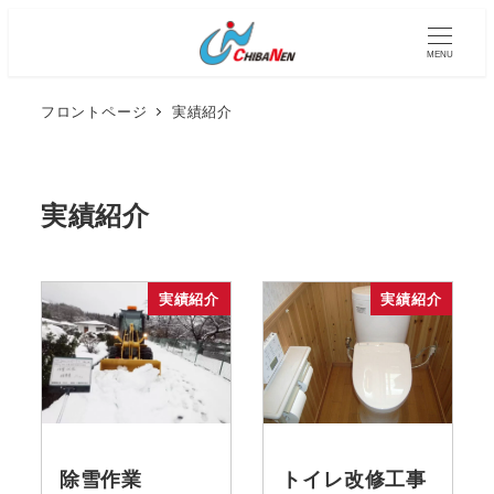
メ
イ
MENU
ン
コ
フロントページ
実績紹介
ン
テ
ン
実績紹介
ツ
へ
移
動
実績紹介
実績紹介
除雪作業
トイレ改修工事