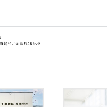
3
市鶯沢北郷菅原28番地