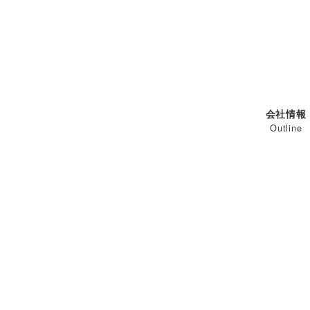
メ
イ
ン
コ
ン
テ
会社情報
ン
Outline
ツ
へ
移
動