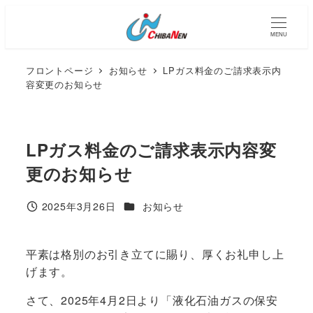
メ
イ
MENU
ン
コ
フロントページ
お知らせ
LPガス料金のご請求表示内
ン
容変更のお知らせ
テ
ン
ツ
LPガス料金のご請求表示内容変
へ
更のお知らせ
移
動
カテゴリー
2025年3月26日
お知らせ
投稿日
平素は格別のお引き立てに賜り、厚くお礼申し上
げます。
さて、2025年4月2日より「液化石油ガスの保安